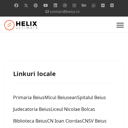
contact@beius.ro
Linkuri locale
Primaria Beius
Micul Beiusean
Spitalul Beius
Judecatoria Beius
Liceul Nicolae Bolcas
Biblioteca Beius
CN Ioan Ciordas
CNSV Beius